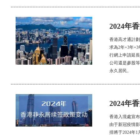
2024
香港高才通計劃
求為2年+3年
行網上申請延長
公司還是參股等
永久居民。
2024
香港入境處宣布
由于新冠疫情影
排將于2024年