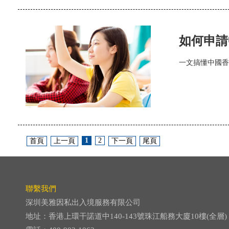
如何申請
一文搞懂中國香
1
2
首頁
上一頁
下一頁
尾頁
聯繫我們
深圳美雅因私出入境服務有限公司
地址：香港上環干諾道中140-143號珠江船務大廈10樓(全層)